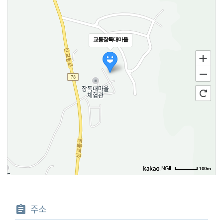
교동장독대마을
, NGII
100m
주소