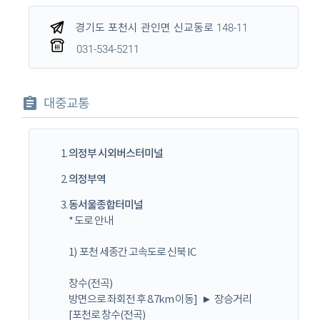
경기도 포천시 관인면 신교동로 148-11
031-534-5211
대중교통
의정부 시외버스터미널
의정부역
동서울종합터미널
* 도로 안내
1) 포천 세종간 고속도로 신북 IC
창수(전곡)
방면으로 좌회전 후 8.7km 이동] ► 장승거리
[포천로 창수(전곡)