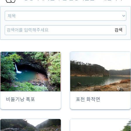
검색
비둘기낭 폭포
포천 화적연