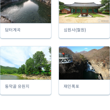
담터계곡
심원사(철원)
동막골 유원지
재인폭포