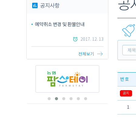
공
assessment
공지사항
예약취소 변경 및 환불안내
●
alarm
2017. 12. 13
전체보기
번호
공지
1