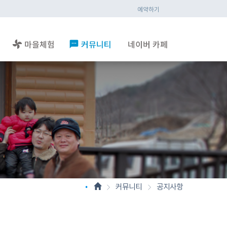
예약하기
toys
textsms
마을체험
커뮤니티
네이버 카페
•
커뮤니티
공지사항