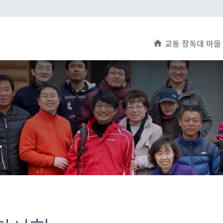
home
교동 장독대 마을